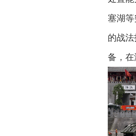
塞湖等
的战法
备，在