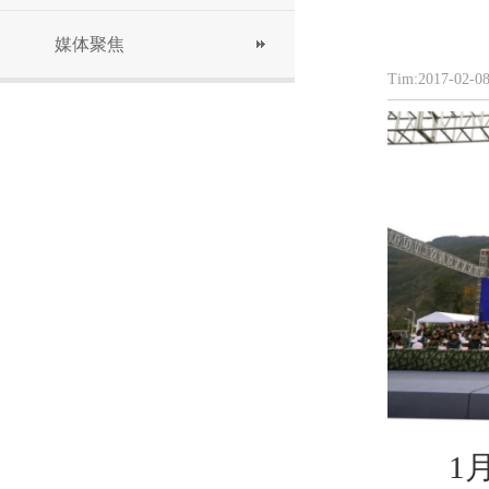
媒体聚焦
Tim:2017-0
1月2