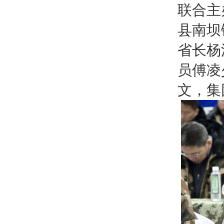
联合主
县南坝
省长杨
员傅凌
文，集