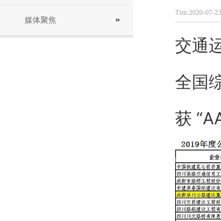
Tim:2020-0
媒体聚焦
交通
全国
获
“A