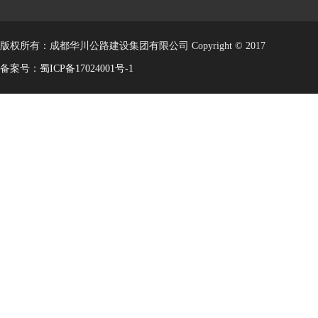
版权所有：成都华川公路建设集团有限公司 Copyright © 2017
备案号：
蜀ICP备17024001号-1